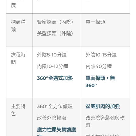
度
探頭種
緊密探頭（內陰）
單一探頭
類
美型探頭（外陰）
療程時
外陰8-10分鐘
外陰10-15分鐘
間
內陰10-12分鐘
內陰40分鐘
360°全遇式加熱
單面探頭，無
360°
主要特
360°全方位護理
盆底肌肉的加強
色
改善外陰輪廓
改善陰道鬆弛與乾
澀
應力性尿失禁適應