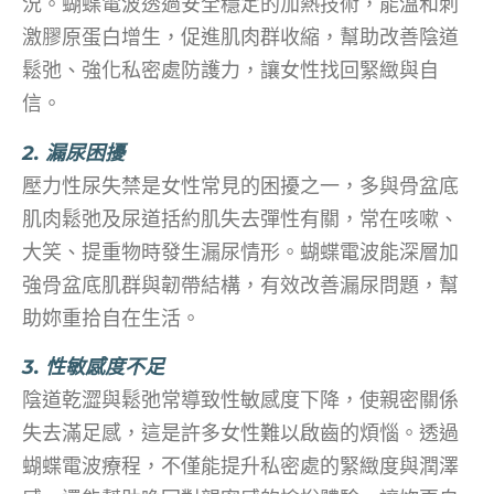
況。蝴蝶電波透過安全穩定的加熱技術，能溫和刺
激膠原蛋白增生，促進肌肉群收縮，幫助改善陰道
鬆弛、強化私密處防護力，讓女性找回緊緻與自
信。
2. 漏尿困擾
壓力性尿失禁是女性常見的困擾之一，多與骨盆底
肌肉鬆弛及尿道括約肌失去彈性有關，常在咳嗽、
大笑、提重物時發生漏尿情形。蝴蝶電波能深層加
強骨盆底肌群與韌帶結構，有效改善漏尿問題，幫
助妳重拾自在生活。
3. 性敏感度不足
陰道乾澀與鬆弛常導致性敏感度下降，使親密關係
失去滿足感，這是許多女性難以啟齒的煩惱。透過
蝴蝶電波療程，不僅能提升私密處的緊緻度與潤澤