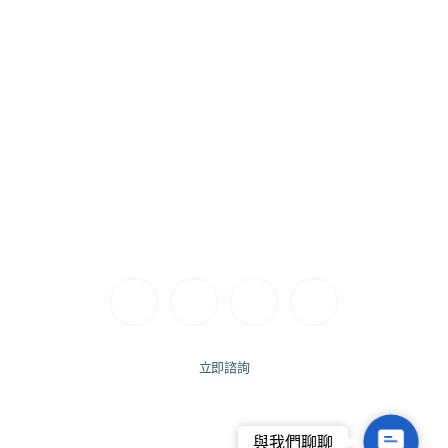
Follow Us
聯絡電話｜(04) 2251 9123
診所地址｜台中市西屯區惠來路一段175號
營業時間｜週一至週六 11:00 – 19:30
立即諮詢
Contact
與我們聊聊