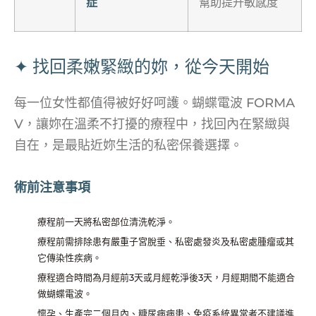
症
幫助提升敏感度
✦ 找回柔嫩緊緻的妳，從今天開始
每一位女性都值得被好好呵護。蝴蝶電波 FORMA
V，讓妳在溫柔不打擾的療程中，找回內在緊緻與
自在，是最貼近妳生活的私密保養選擇。
術前注意事項
療程前一天將私密部位清洗乾淨。
療程前需排除患有嚴重子宮脫垂、私密處發炎及私密處腫瘤或其
它傳染性疾病。
療程適合時間為月經前3天或月經乾淨後3天，月經期間不能適合
做蝴蝶電波。
懷孕、生產完二個月內、糖尿病病患、免疫系統異常者不建議進