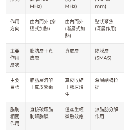
MHz)
MHz)
mm)
作用
由內而外 (穿
由內而外
點狀聚焦
方向
透式加熱)
(漸層式加
(深層作用)
熱)
主要
脂肪層＋真
真皮層
筋膜層
作用
皮層
(SMAS)
層次
主要
脂肪層溶解
真皮收縮
深層結構拉
目標
＋真皮緊緻
＋膠原增
提
生
脂肪
直接破壞脂
僅產生輕
無脂肪分解
相關
肪細胞膜
微熱效應
作用
作用