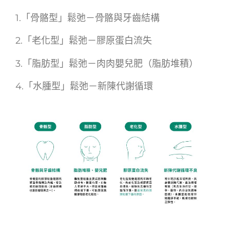
1.「骨骼型」鬆弛－骨骼與牙齒結構
2.「老化型」鬆弛－膠原蛋白流失
3.「脂肪型」鬆弛－肉肉嬰兒肥（脂肪堆積）
4.「水腫型」鬆弛－新陳代謝循環