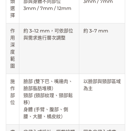
頭
部與身體不同部位
3mm / 7mm
選
3mm / 7mm / 12mm
擇
作
約 3–12 mm，可依部位
約 3–7 mm
用
與需求進行層次調整
深
度
範
圍
施
臉部 (雙下巴、嘴邊肉、
以臉部與頸部區域
作
臉部脂肪堆積）
為主
部
頸部 (頸部紋理、頸部鬆
位
移）
身體 (手臂、腹部、側
腰、大腿、橘皮紋）