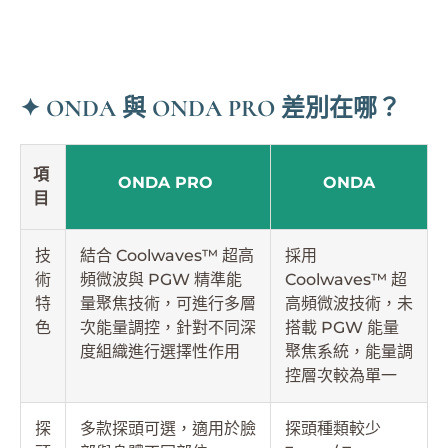
✦ ONDA 與 ONDA PRO 差別在哪？
項
ONDA PRO
ONDA
目
技
結合 Coolwaves™ 超高
採用
術
頻微波與 PGW 精準能
Coolwaves™ 超
特
量聚焦技術，可進行多層
高頻微波技術，未
色
次能量調控，針對不同深
搭載 PGW 能量
度組織進行選擇性作用
聚焦系統，能量調
控層次較為單一
探
多款探頭可選，適用於臉
探頭種類較少