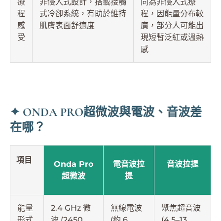
療
非侵入式設計，搭載接觸
同為非侵入式療
程
式冷卻系統，有助於維持
程，因能量分布較
感
肌膚表面舒適度
廣，部分人可能出
受
現短暫泛紅或溫熱
感
✦ ONDA PRO超微波與電波、音波差
在哪？
項目
Onda Pro
電音波拉
音波拉提
超微波
提
能量
2.4 GHz 微
無線電波
聚焦超音波
形式
波 (2450
(約 6
(4.5–13