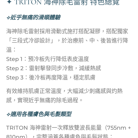
✦ TRITON 海神除毛雷射 特色總覽
⟣近乎無痛的滑順體驗
海神除毛雷射採用滑動式施打搭配凝膠，搭配獨家
「三段式冷卻設計」，於治療前、中、後皆進行降
溫：
Step 1：預冷板先行降低表皮溫度
Step 2：雷射擊發同步冷敷，減緩熱感
Step 3：後冷板再度降溫，穩定肌膚
有效維持肌膚正常溫度，大幅減少刺痛感與灼熱
感，實現近乎無痛的除毛過程。
⟣適用各種膚色與毛髮類型
TRITON 海神雷射一次釋放雙波長能量（755nm +
810nm），完整涵蓋各種膚色與毛髮狀態：