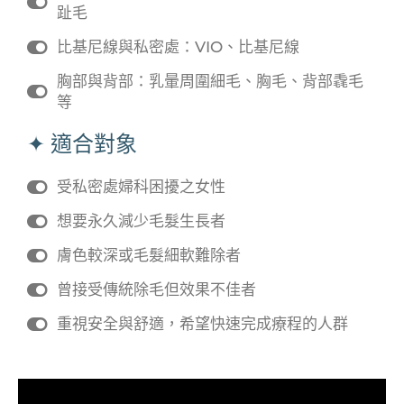
趾毛
比基尼線與私密處：VIO、比基尼線
胸部與背部：乳暈周圍細毛、胸毛、背部毳毛
等
✦ 適合對象
受私密處婦科困擾之女性
想要永久減少毛髮生長者
膚色較深或毛髮細軟難除者
曾接受傳統除毛但效果不佳者
重視安全與舒適，希望快速完成療程的人群