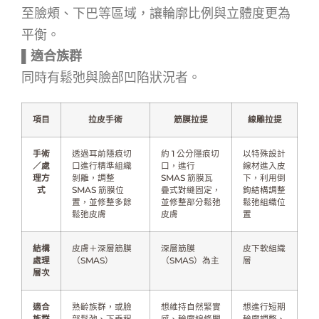
至臉頰、下巴等區域，讓輪廓比例與立體度更為
平衡。
▌
適合族群
同時有鬆弛與臉部凹陷狀況者。
項目
拉皮手術
筋膜拉提
線雕拉提
手術
透過耳前隱痕切
約 1 公分隱痕切
以特殊設計
／處
口進行精準組織
口，進行
線材進入皮
理方
剝離，調整
SMAS 筋膜瓦
下，利用倒
式
SMAS 筋膜位
疊式對縫固定，
鉤結構調整
置，並修整多餘
並修整部分鬆弛
鬆弛組織位
鬆弛皮膚
皮膚
置
結構
皮膚＋深層筋膜
深層筋膜
皮下軟組織
處理
（SMAS）
（SMAS）為主
層
層次
適合
熟齡族群，或臉
想維持自然緊實
想進行短期
族群
部鬆弛、下垂程
感、輪廓線條開
輪廓調整、