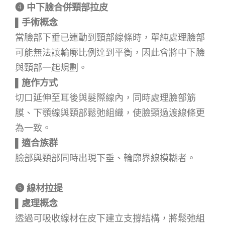
➍
中下臉合併頸部拉皮
▌手術概念
當臉部下垂已連動到頸部線條時，單純處理臉部
可能無法讓輪廓比例達到平衡，因此會將中下臉
與頸部一起規劃。
▌
施作方式
切口延伸至耳後與髮際線內，同時處理臉部筋
膜、下顎線與頸部鬆弛組織，使臉頸過渡線條更
為一致。
▌適合族群
臉部與頸部同時出現下垂、輪廓界線模糊者。
➎ 線材拉提
▌處理概念
透過可吸收線材在皮下建立支撐結構，將鬆弛組