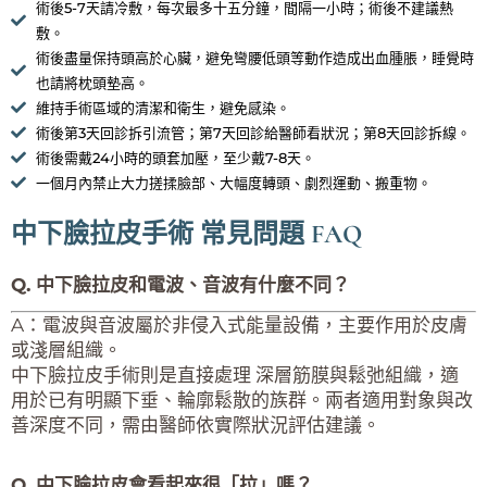
術後5-7天請冷敷，每次最多十五分鐘，間隔一小時；術後不建議熱
敷。
術後盡量保持頭高於心臟，避免彎腰低頭等動作造成出血腫脹，睡覺時
也請將枕頭墊高。
維持手術區域的清潔和衛生，避免感染。
術後第3天回診拆引流管；第7天回診給醫師看狀況；第8天回診拆線。
術後需戴24小時的頭套加壓，至少戴7-8天。
一個月內禁止大力搓揉臉部、大幅度轉頭、劇烈運動、搬重物。
中下臉拉皮手術 常見問題 FAQ
Q. 中下臉拉皮和電波、音波有什麼不同？
A：電波與音波屬於非侵入式能量設備，主要作用於皮膚
或淺層組織。
中下臉拉皮手術則是直接處理 深層筋膜與鬆弛組織，適
用於已有明顯下垂、輪廓鬆散的族群。兩者適用對象與改
善深度不同，需由醫師依實際狀況評估建議。
Q. 中下臉拉皮會看起來很「拉」嗎？