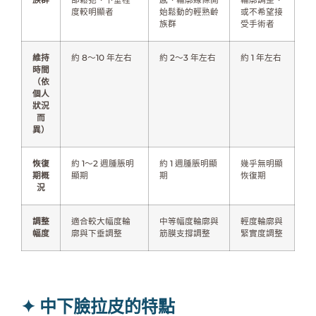
度較明顯者
始鬆動的輕熟齡
或不希望接
族群
受手術者
維持
約 8～10 年左右
約 2～3 年左右
約 1 年左右
時間
（依
個人
狀況
而
異）
恢復
約 1～2 週腫脹明
約 1 週腫脹明顯
幾乎無明顯
期概
顯期
期
恢復期
況
調整
適合較大幅度輪
中等幅度輪廓與
輕度輪廓與
幅度
廓與下垂調整
筋膜支撐調整
緊實度調整
✦ 中下臉拉皮的特點