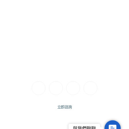
Follow Us
聯絡電話｜(04) 2251 9123
診所地址｜台中市西屯區惠來路一段175號
營業時間｜週一至週六 11:00 – 19:30
立即諮詢
Contact
與我們聊聊