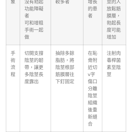
象
沒有勃起
較多者
增長
莖的人
功能障礙
的患
放鬆筋
者
者
膜層，
可和增粗
勃起長
手術一起
度可能
做
增加
手
切開支撐
抽除多餘
在恥
注射肉
術
陰莖的韌
脂肪，將
骨附
毒桿菌
流
帶，讓更
陰莖根部
近切
素至陰
程
多陰莖長
筋膜層往
v字
莖
度露出
下釘固定
傷口
分離
陰莖
組織
後重
新縫
合