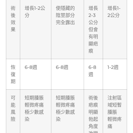
術
增長1-2公
使隱藏的
增長
增長1-
後
分
陰莖部分
2-3
2公分
效
完全露出
公分
果
但會
有明
顯疤
痕
恢
6-8週
6-8週
6-8
1-2週
復
週
期
可
短期腫脹
短期腫脹
術後
注射區
能
輕微疼痛
輕微疼痛
疤痕
域短暫
風
極少數感
極少數感
明顯
腫脹
險
染
染
勃起
輕微疼
角度
痛