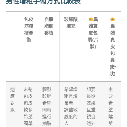
男性增粗手術方式比較表
包皮
自體
玻尿酸
異
筋膜
脂肪
填充
體真
異
摺疊
移植
皮包
體
術
裹(片
真
狀)
皮
包
裹
(粉
狀)
適
未割
體型
希望增
想要
主
應
包皮
較胖
粗且增
長期
要
對
包皮
希望
長者
效果
希
象
較多
同時
調整敏
且重
望
希望
進行
感度的
視自
陰
簡單
抽脂
人
然外
莖