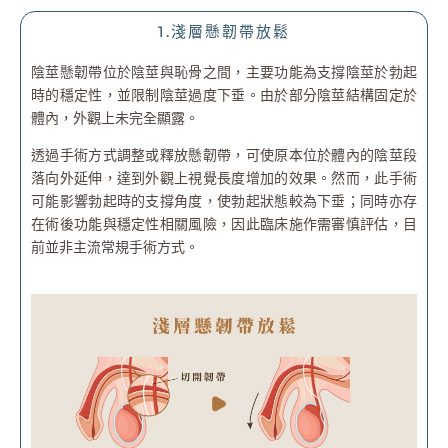
1.淺層懸韌帶放鬆
陰莖懸韌帶位於陰莖與恥骨之間，主要功能為支撐陰莖於勃起
時的穩定性，並限制陰莖過度下垂。由於部分陰莖結構固定於
體內，外觀上未完全顯露。
透過手術方式調整或釋放懸韌帶，可使原本位於體內的陰莖段
落向外延伸，達到外觀上視覺長度增加的效果。然而，此手術
可能影響勃起時的支撐角度，使勃起狀態較為下垂；同時亦存
在術後功能與穩定性相關風險，因此臨床施作需審慎評估，目
前並非主流常規手術方式。