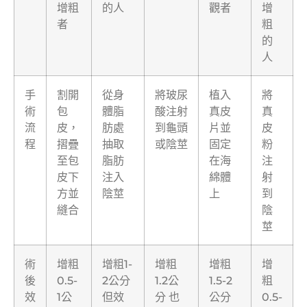
增粗
的人
觀者
增
者
粗
的
人
手
割開
從身
將玻尿
植入
將
術
包
體脂
酸注射
真皮
真
流
皮，
肪處
到龜頭
片並
皮
程
摺疊
抽取
或陰莖
固定
粉
至包
脂肪
在海
注
皮下
注入
綿體
射
方並
陰莖
上
到
縫合
陰
莖
術
增粗
增粗1-
增粗
增粗
增
後
0.5-
2公分
1.2公
1.5-2
粗
效
1公
但效
分 也
公分
0.5-