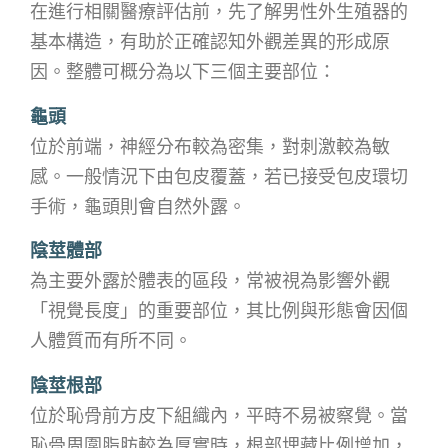
在進行相關醫療評估前，先了解男性外生殖器的
基本構造，有助於正確認知外觀差異的形成原
因。整體可概分為以下三個主要部位：
龜頭
位於前端，神經分布較為密集，對刺激較為敏
感。一般情況下由包皮覆蓋，若已接受包皮環切
手術，龜頭則會自然外露。
陰莖體部
為主要外露於體表的區段，常被視為影響外觀
「視覺長度」的重要部位，其比例與形態會因個
人體質而有所不同。
陰莖根部
位於恥骨前方皮下組織內，平時不易被察覺。當
恥骨周圍脂肪較為厚實時，根部埋藏比例增加，