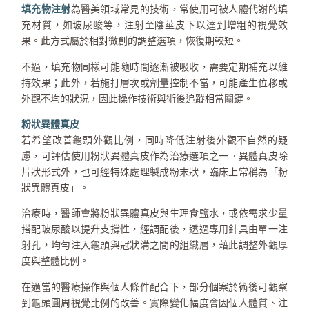
填充物注射
為醫美領域常見的技術，常使用可被人體代謝的填
充材質，如玻尿酸等，注射至陰莖皮下以達到增粗的視覺效
果。此方式屬於相對微創的調整選項，恢復期較短。
不過，填充物同樣可能隨時間逐漸被吸收，需要定期補充以維
持效果；此外，若施打層次或劑量控制不當，可能產生位移或
外觀不均的狀況，因此操作技術與術後追蹤相當關鍵。
粉狀異體真皮
若希望改善龜頭外觀比例，同時降低注射後外觀不自然的疑
慮，可評估使用粉狀異體真皮作為治療選項之一。異體真皮除
片狀形式外，也可經特殊處理製成粉末狀，臨床上常稱為「粉
狀異體真皮」。
治療時，醫師會將粉狀異體真皮與生理食鹽水，或依需求少量
搭配玻尿酸以提升支撐性，經調配後，透過專用針具由單一注
射孔，均勻注入龜頭與冠狀溝之間的組織層，藉此調整外觀厚
度與整體比例。
在適當的醫療操作與個人條件配合下，部分個案於術後可觀察
到龜頭圓周視覺比例的改善。實際變化幅度會因個人體質、注