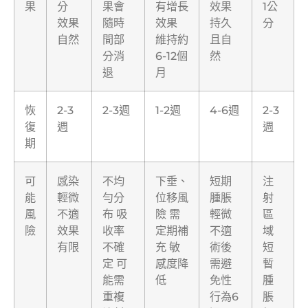
果
分
果會
有增長
效果
1公
效果
隨時
效果
持久
分
自然
間部
維持約
且自
分消
6-12個
然
退
月
恢
2-3
2-3週
1-2週
4-6週
2-3
復
週
週
期
可
感染
不均
下垂、
短期
注
能
輕微
勻分
位移風
腫脹
射
風
不適
布 吸
險 需
輕微
區
險
效果
收率
定期補
不適
域
有限
不確
充 敏
術後
短
定 可
感度降
需避
暫
能需
低
免性
腫
重複
行為6
脹