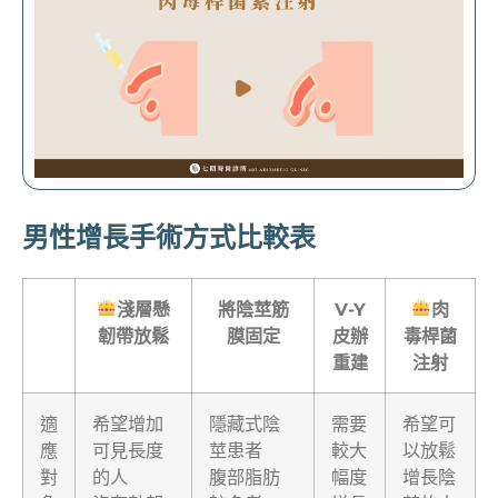
男性增長手術方式比較表
淺層懸
將陰莖筋
V-Y
肉
韌帶放鬆
膜固定
皮辦
毒桿菌
重建
注射
適
希望增加
隱藏式陰
需要
希望可
應
可見長度
莖患者
較大
以放鬆
對
的人
腹部脂肪
幅度
增長陰