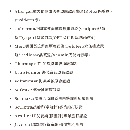
Allergan愛力根顏面美學原廠認證醫師(Botox保妥適、
Juvéderm等)
Galderma法國高德美藥廠原廠認證(Sculptra舒顏
萃/Dysport皇家肉毒/OBT女神動態玻尿酸等)
Merz德國莫氏藥廠原廠認證(Belotero水無痕玻尿
酸/Radiesse晶亮瓷/Xeomin天使肉毒等)
Thermage FLX 鳳凰電波原廠認證
UltraFormer 海芙音波原廠認證
Volnewmer 海芙電波原廠認證
Sofwave 索夫波原廠認證
Sunmax双美膚力原膠原蛋白熊貓針原廠認證
Sculptra舒顏萃(童妍針)專業施打認證
AestheFill艾麗斯(精靈針)專業施打認證
Juvelook喬雅露(新童顏)專業施打認證