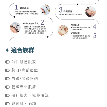
✦ 適合族群
油性肌易脫妝
胸口/背部痘痘
白頭/黑頭粉刺
乾燥老化肌膚
毛孔粗大、粗糙暗沉
敏感肌、酒糟