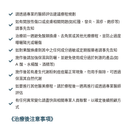
請透過專業的醫師評估建議療程規劃
如有開放性傷口或皮膚相關問題(如紅腫、發炎、濕疹、皰疹等)
請事先告知
治療前一週避免酸類換膚、去角質或其他光療療程，並防止過度
曝曬陽光或曬傷
如對果酸煥膚劑其中之任何成分過敏或定期服藥者請事先告知
施作後請加強保濕與防曬，並避免使用成分過於刺激的產品(如
A 酸、水楊酸、酒精等)
施作後若有產生代謝粉刺痘痘屬正常現象，勿用手摳除，可透過
保濕其自然代謝
如要進行其他醫美療程，請於療程後一週再進行或透過專業醫師
評估
有任何異常變化請盡快與相關專業人員聯繫，以確定後續照顧方
式
《治療後注意事項》