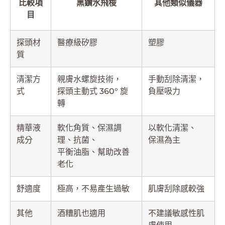
比較項
黑鑽水飛梭
其他類似儀器
目
探頭材
醫療級矽膠
塑膠
質
清潔方
親膚水螺旋技術，
手動刮除清潔，
式
探頭主動式 360° 旋
負壓吸力
轉
精華液
軟化角質、保濕調
以軟化清潔、
成分
理、抗菌、
保濕為主
平衡油脂、幫助改善
老化
舒適度
極高，不易產生過敏
肌膚刮除感較強
其他
酒糟肌也適用
不建議敏感性肌