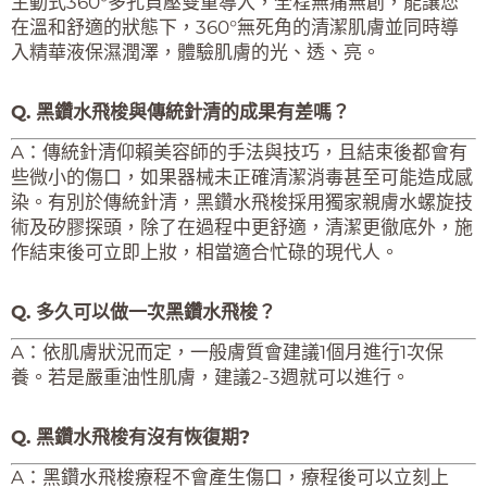
主動式360°多孔負壓雙重導入，全程無痛無創，能讓您
在溫和舒適的狀態下，360°無死角的清潔肌膚並同時導
入精華液保濕潤澤，體驗肌膚的光、透、亮。
Q. 黑鑽水飛梭與傳統針清的成果有差嗎？
A：傳統針清仰賴美容師的手法與技巧，且結束後都會有
些微小的傷口，如果器械未正確清潔消毒甚至可能造成感
染。有別於傳統針清，黑鑽水飛梭採用獨家親膚水螺旋技
術及矽膠探頭，除了在過程中更舒適，清潔更徹底外，施
作結束後可立即上妝，相當適合忙碌的現代人。
Q. 多久可以做一次黑鑽水飛梭？
A：依肌膚狀況而定，一般膚質會建議1個月進行1次保
養。若是嚴重油性肌膚，建議2-3週就可以進行。
Q. 黑鑽水飛梭有沒有恢復期?
A：黑鑽水飛梭療程不會產生傷口，療程後可以立刻上